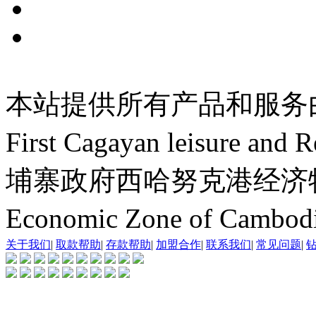
本站提供所有产品和服务
First Cagayan leisure and
埔寨政府西哈努克港经济特区Siha
Economic Zone of Ca
关于我们
|
取款帮助
|
存款帮助
|
加盟合作
|
联系我们
|
常见问题
|
钻