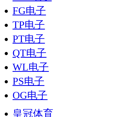
FG电子
TP电子
PT电子
QT电子
WL电子
PS电子
OG电子
皇冠体育