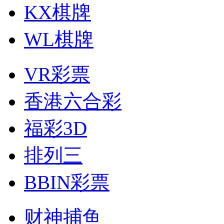
KX棋牌
WL棋牌
VR彩票
香港六合彩
福彩3D
排列三
BBIN彩票
财神捕鱼