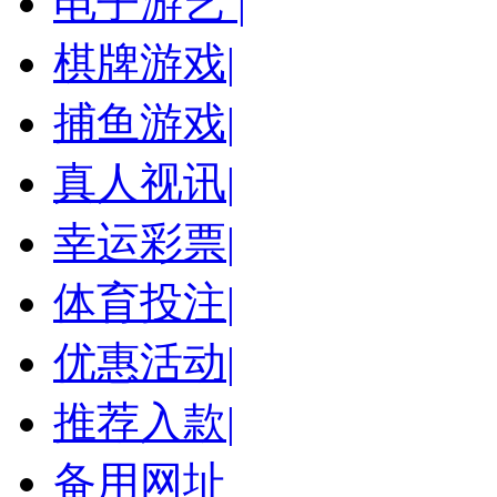
电子游艺
|
棋牌游戏
|
捕鱼游戏
|
真人视讯
|
幸运彩票
|
体育投注
|
优惠活动
|
推荐入款
|
备用网址