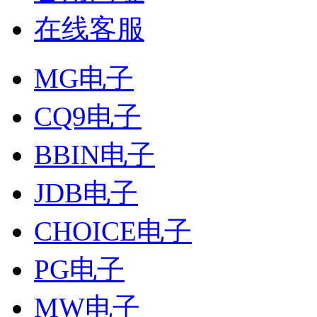
在线客服
MG电子
CQ9电子
BBIN电子
JDB电子
CHOICE电子
PG电子
MW电子