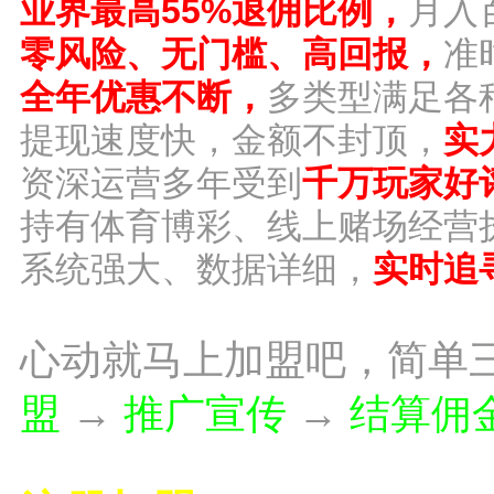
55%
业界最高
退佣比例，
月入
零风险、无门槛、高回报，
准
全年优惠不断，
多类型满足各
提现速度快，金额不封顶，
实
资深运营多年受到
千万玩家好
持有体育博彩、线上赌场经营
系统强大、数据详细，
实时追
心动就马上加盟吧，简单
盟
→
推广宣传
→
结算佣