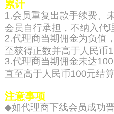
累计
1.
会员重复出款手续费、
会员自行承担，不纳入代
2.
代理商当期佣金为负值
至获得正数并高于人民币
1
3.
代理商当期佣金未达
100
直至高于人民币
100
元结
注意事项
◆
如代理商下线会员成功