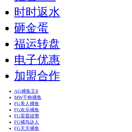
时时返水
砸金蛋
福运转盘
电子优惠
加盟合作
AG捕鱼王II
MW千炮捕鱼
FG美人捕鱼
FG欢乐捕鱼
FG雷霆战警
FG捕鸟达人
FG天天捕鱼