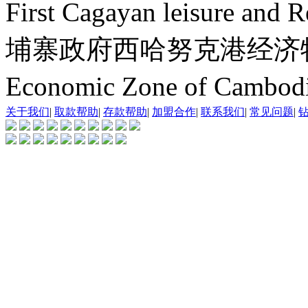
First Cagayan leisure and
埔寨政府西哈努克港经济特区Siha
Economic Zone of Ca
关于我们
|
取款帮助
|
存款帮助
|
加盟合作
|
联系我们
|
常见问题
|
钻