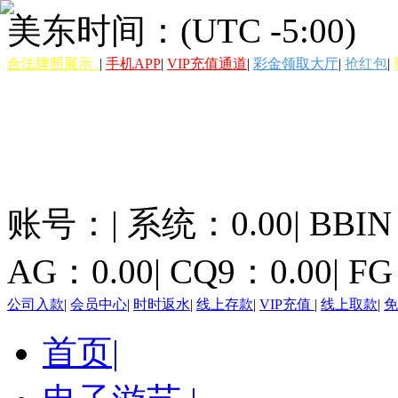
美东时间：
(UTC -5:00)
合法牌照展示
|
手机APP
|
VIP充值通道
|
彩金领取大厅
|
抢红包
|
账号：
|
系统：
0.00
|
BBI
AG：
0.00
|
CQ9：
0.00
|
FG
公司入款
|
会员中心
|
时时返水
|
线上存款
|
VIP充值
|
线上取款
|
免
首页
|