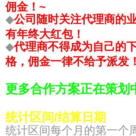
佣金！
~
◆
公司随时关注代理商的
有年终大红包！
◆
代理商不得成为自己的
格，佣金一律不给予派发
更多合作方案正在策划
/
统计区间
结算日期
统计区间每个月的第一个