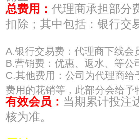
总费用：
代理商承担部分
扣除；其中包括：银行交
A.
银行交易费：代理商下线会
B.
营销费：优惠、返水、等公
C.
其他费用：公司为代理商给
费用的花销等，此部分会给予
有效会员：
当期累计投注
核为准。