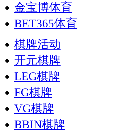
金宝博体育
BET365体育
棋牌活动
开元棋牌
LEG棋牌
FG棋牌
VG棋牌
BBIN棋牌