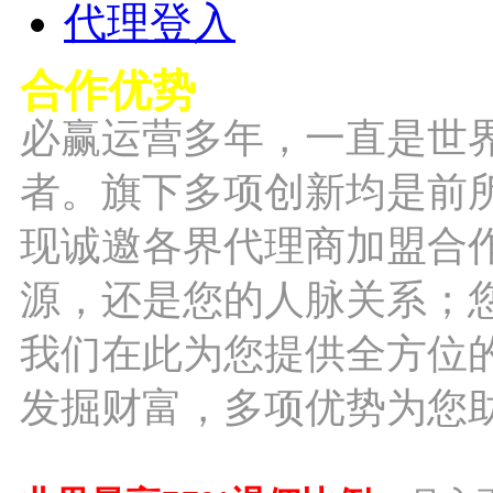
代理登入
合作优势
必赢运营多年，一直是世
者。旗下多项创新均是前
现诚邀各界代理商加盟合
源，还是您的人脉关系；
我们在此为您提供全方位
发掘财富，多项优势为您