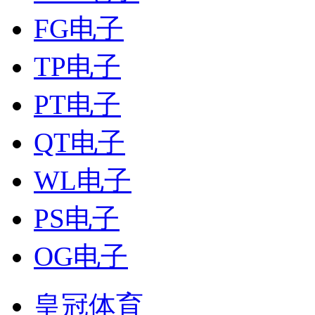
FG电子
TP电子
PT电子
QT电子
WL电子
PS电子
OG电子
皇冠体育