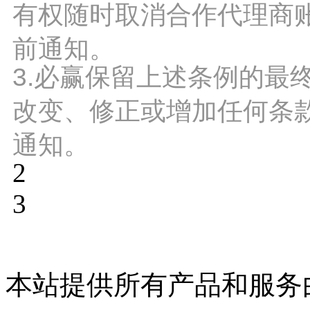
有权随时取消合作代理商
前通知。
3.
必赢保留上述条例的最
改变、修正或增加任何条
通知。
2
3
本站提供所有产品和服务